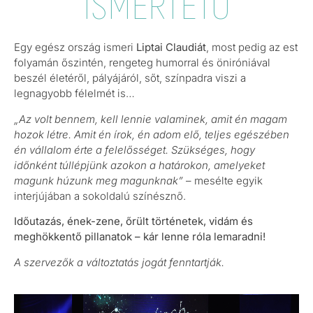
ISMERTETŐ
Egy egész ország ismeri
Liptai Claudiát
, most pedig az est
folyamán őszintén, rengeteg humorral és öniróniával
beszél életéről, pályájáról, sőt, színpadra viszi a
legnagyobb félelmét is…
„Az volt bennem, kell lennie valaminek, amit én magam
hozok létre. Amit én írok, én adom elő, teljes egészében
én vállalom érte a felelősséget. Szükséges, hogy
időnként túllépjünk azokon a határokon, amelyeket
magunk húzunk meg magunknak”
– mesélte egyik
interjújában a sokoldalú színésznő.
Időutazás, ének-zene, őrült történetek, vidám és
meghökkentő pillanatok – kár lenne róla lemaradni!
A szervezők a változtatás jogát fenntartják.