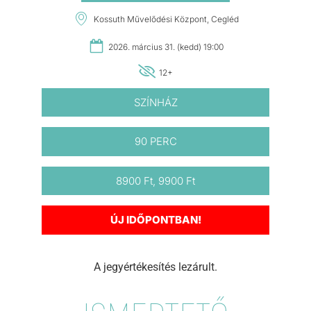
Kossuth Művelődési Központ, Cegléd
2026. március 31. (kedd) 19:00
12+
SZÍNHÁZ
90 PERC
8900 Ft, 9900 Ft
ÚJ IDŐPONTBAN!
A jegyértékesítés lezárult.