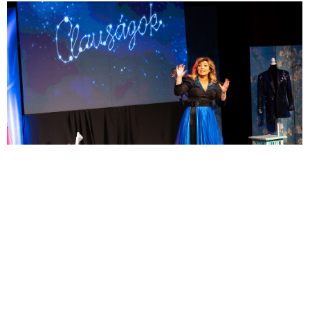
Elérhetőségek
Levélcím:
6100 Kiskunfélegyháza, Kalmár József u. 2/a.
fszt. 5.