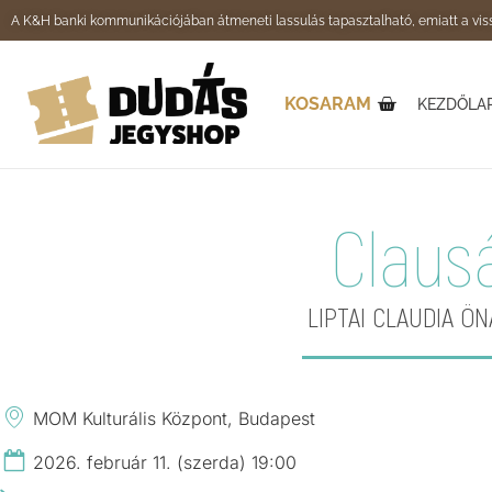
A K&H banki kommunikációjában átmeneti lassulás tapasztalható, emiatt a viss
KOSARAM
KEZDŐLA
Claus
LIPTAI CLAUDIA Ö
MOM Kulturális Központ, Budapest
2026. február 11. (szerda) 19:00