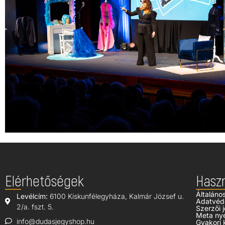
Elérhetőségek
Hasz
Általáno
Levélcím:
6100 Kiskunfélegyháza, Kalmár József u.
Adatvéd
2/a. fszt. 5.
Szerzői j
Meta ny
info@dudasjegyshop.hu
Gyakori 