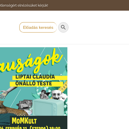
tlenségért elnézésüket kérjük!
Search Button
Search
for: