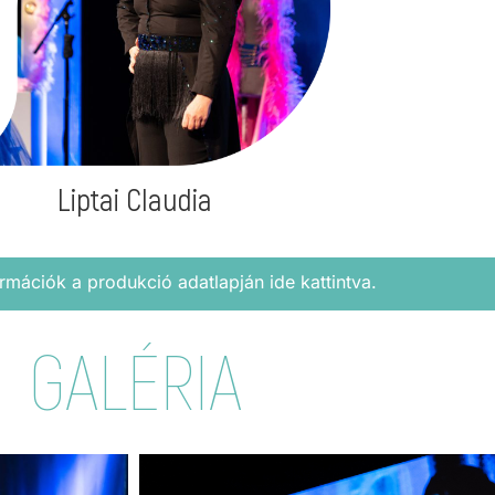
Liptai Claudia
rmációk a produkció adatlapján ide kattintva.
GALÉRIA