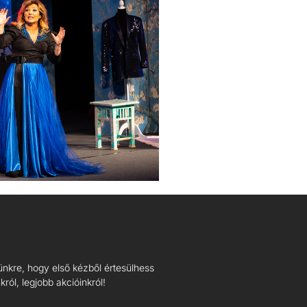
lünkre, hogy első kézből értesülhess
ról, legjobb akcióinkról!