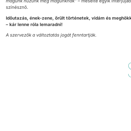
magunk húzunk meg magunknak”
– mesélte egyik interjújá
színésznő.
Időutazás, ének-zene, őrült történetek, vidám és meghökk
– kár lenne róla lemaradni!
A szervezők a változtatás jogát fenntartják.