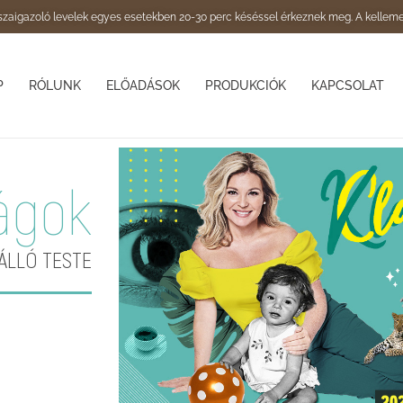
zaigazoló levelek egyes esetekben 20-30 perc késéssel érkeznek meg. A kelleme
P
RÓLUNK
ELŐADÁSOK
PRODUKCIÓK
KAPCSOLAT
ágok
NÁLLÓ TESTE