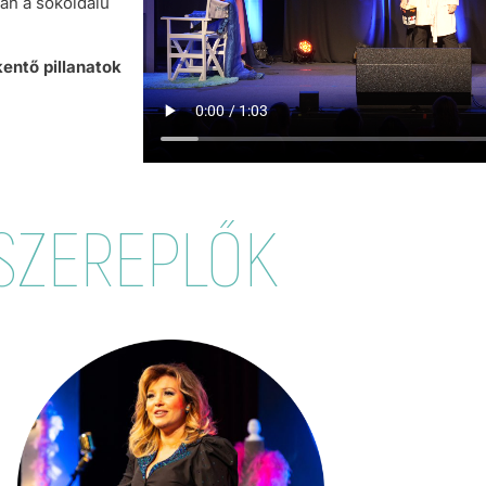
ban a sokoldalú
entő pillanatok
SZEREPLŐK