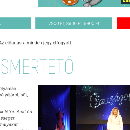
C
7900 Ft, 8900 Ft, 9900 Ft
Az előadásra minden jegy elfogyott.
ISMERTETŐ
folyamán
ályájáról, sőt,
k létre. Amit én
ősséget.
amelyeket