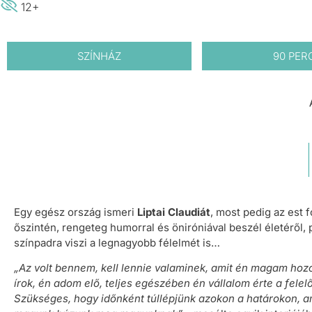
12+
SZÍNHÁZ
90 PER
Egy egész ország ismeri
Liptai Claudiát
, most pedig az est 
őszintén, rengeteg humorral és öniróniával beszél életéről, p
színpadra viszi a legnagyobb félelmét is…
„Az volt bennem, kell lennie valaminek, amit én magam hozo
írok, én adom elő, teljes egészében én vállalom érte a felel
Szükséges, hogy időnként túllépjünk azokon a határokon, 