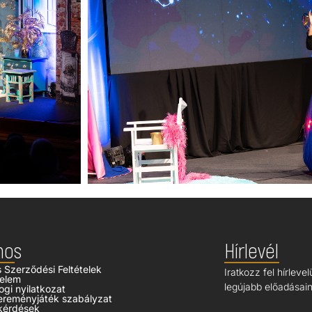
nos
Hírlevél
s Szerződési Feltételek
Iratkozz fel hírleve
elem
legújabb előadásaink
ogi nyilatkozat
ereményjáték szabályzat
kérdések