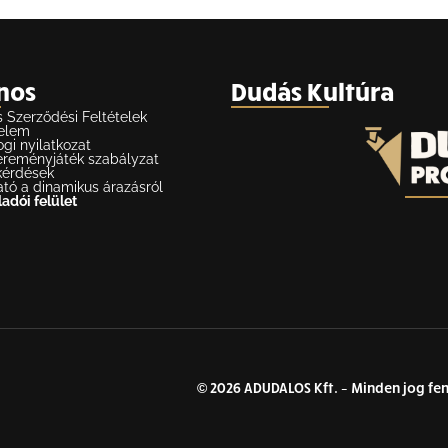
nos
Dudás Kultúra
s Szerződési Feltételek
elem
ogi nyilatkozat
reményjáték szabályzat
kérdések
ató a dinamikus árazásról
adói felület
© 2026 ADUDALOS Kft. – Minden jog fe