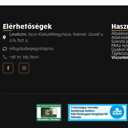
Elérhetőségek
Hasz
Általáno
Levélcím:
6100 Kiskunfélegyháza, Kalmár József u.
Adatvéd
2/a. fszt. 5.
Szerzői j
Meta nye
info@dudasjegyshop.hu
Gyakori 
Tájékozt
+36 70 725 6100
Viszontel