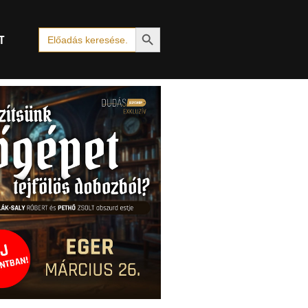
Search Button
Search
T
for: