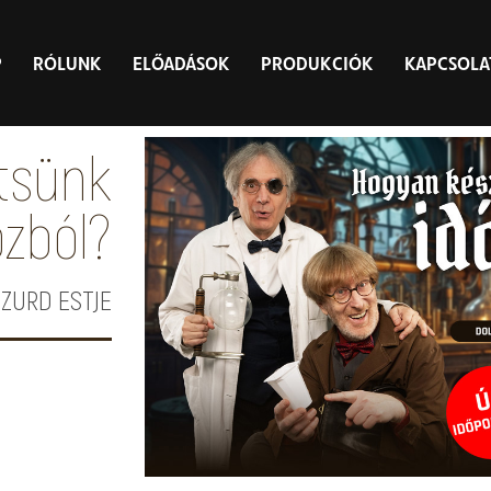
P
RÓLUNK
ELŐADÁSOK
PRODUKCIÓK
KAPCSOLA
tsünk
ozból?
ZURD ESTJE