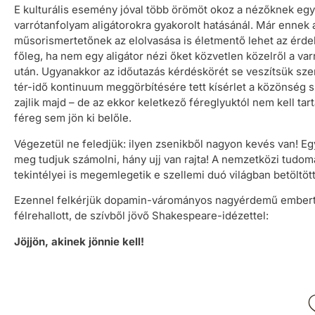
E kulturális esemény jóval több örömöt okoz a nézőknek egy
varrótanfolyam aligátorokra gyakorolt hatásánál. Már ennek 
műsorismertetőnek az elolvasása is életmentő lehet az érd
főleg, ha nem egy aligátor nézi őket közvetlen közelről a va
után. Ugyanakkor az időutazás kérdéskörét se veszítsük szem
tér-idő kontinuum meggörbítésére tett kísérlet a közönség s
zajlik majd – de az ekkor keletkező féreglyuktól nem kell tar
féreg sem jön ki belőle.
Végezetül ne feledjük: ilyen zsenikből nagyon kevés van! E
meg tudjuk számolni, hány ujj van rajta! A nemzetközi tudom
tekintélyei is megemlegetik e szellemi duó világban betöltöt
Ezennel felkérjük dopamin-várományos nagyérdemű embert
félrehallott, de szívből jövő Shakespeare-idézettel:
Jöjjön, akinek jönnie kell!