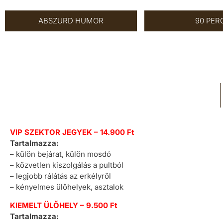
ABSZURD HUMOR
90 PER
VIP SZEKTOR JEGYEK – 14.900 Ft
Tartalmazza:
– külön bejárat, külön mosdó
– közvetlen kiszolgálás a pultból
– legjobb rálátás az erkélyről
– kényelmes ülőhelyek, asztalok
KIEMELT ÜLŐHELY – 9.500 Ft
Tartalmazza: