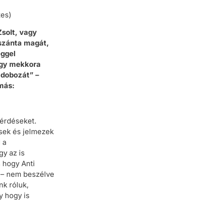
tes)
Zsolt, vagy
szánta magát,
éggel
ogy mekkora
 dobozát” –
 más:
kérdéseket.
ések és jelmezek
 a
gy az is
s hogy Anti
l – nem beszélve
nk róluk,
y hogy is