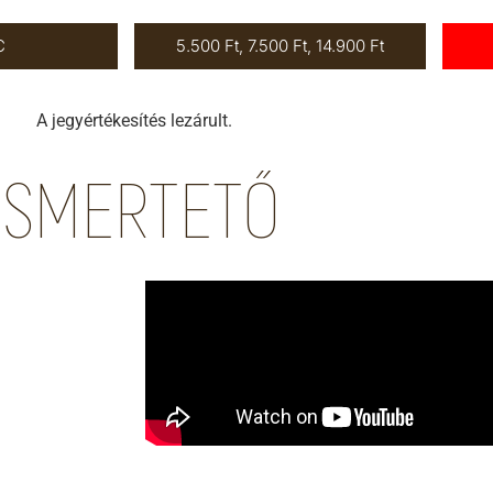
C
5.500 Ft, 7.500 Ft, 14.900 Ft
A jegyértékesítés lezárult.
ISMERTETŐ