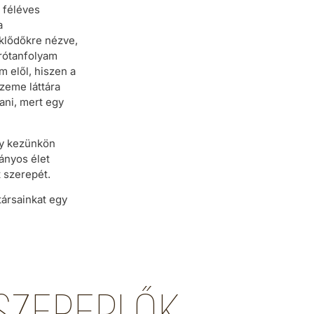
 féléves
a
eklődőkre nézve,
rrótanfolyam
 elől, hiszen a
zeme láttára
tani, mert egy
gy kezünkön
ányos élet
t szerepét.
ársainkat egy
SZEREPLŐK