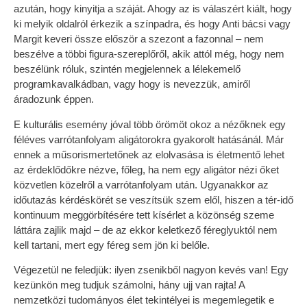
azután, hogy kinyitja a száját. Ahogy az is válaszért kiált, hogy
ki melyik oldalról érkezik a színpadra, és hogy Anti bácsi vagy
Margit keveri össze először a szezont a fazonnal – nem
beszélve a többi figura-szereplőről, akik attól még, hogy nem
beszélünk róluk, szintén megjelennek a lélekemelő
programkavalkádban, vagy hogy is nevezzük, amiről
áradozunk éppen.
E kulturális esemény jóval több örömöt okoz a nézőknek egy
féléves varrótanfolyam aligátorokra gyakorolt hatásánál. Már
ennek a műsorismertetőnek az elolvasása is életmentő lehet
az érdeklődőkre nézve, főleg, ha nem egy aligátor nézi őket
közvetlen közelről a varrótanfolyam után. Ugyanakkor az
időutazás kérdéskörét se veszítsük szem elől, hiszen a tér-idő
kontinuum meggörbítésére tett kísérlet a közönség szeme
láttára zajlik majd – de az ekkor keletkező féreglyuktól nem
kell tartani, mert egy féreg sem jön ki belőle.
Végezetül ne feledjük: ilyen zsenikből nagyon kevés van! Egy
kezünkön meg tudjuk számolni, hány ujj van rajta! A
nemzetközi tudományos élet tekintélyei is megemlegetik e