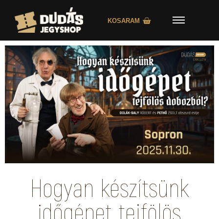
KOSARAM
Hogyan készítsünk
időgépet tejfölös