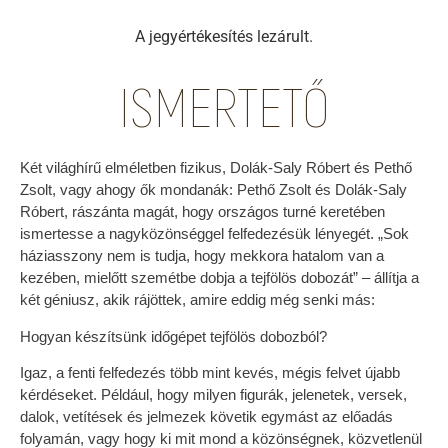
A jegyértékesítés lezárult.
ISMERTETŐ
Két világhírű elméletben fizikus, Dolák-Saly Róbert és Pethő
Zsolt, vagy ahogy ők mondanák: Pethő Zsolt és Dolák-Saly
Róbert, rászánta magát, hogy országos turné keretében
ismertesse a nagyközönséggel felfedezésük lényegét. „Sok
háziasszony nem is tudja, hogy mekkora hatalom van a
kezében, mielőtt szemétbe dobja a tejfölös dobozát” – állítja a
két géniusz, akik rájöttek, amire eddig még senki más:
Hogyan készítsünk időgépet tejfölös dobozból?
Igaz, a fenti felfedezés több mint kevés, mégis felvet újabb
kérdéseket. Például, hogy milyen figurák, jelenetek, versek,
dalok, vetítések és jelmezek követik egymást az előadás
folyamán, vagy hogy ki mit mond a közönségnek, közvetlenül