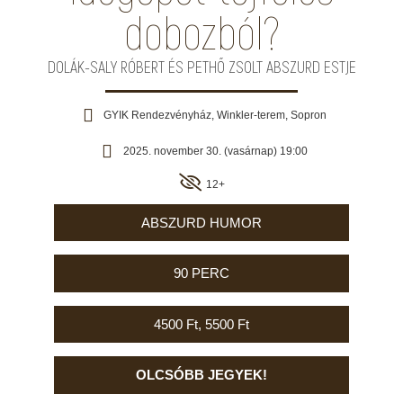
dobozból?
DOLÁK-SALY RÓBERT ÉS PETHŐ ZSOLT ABSZURD ESTJE
GYIK Rendezvényház, Winkler-terem, Sopron
2025. november 30. (vasárnap) 19:00
12+
ABSZURD HUMOR
90 PERC
4500 Ft, 5500 Ft
OLCSÓBB JEGYEK!