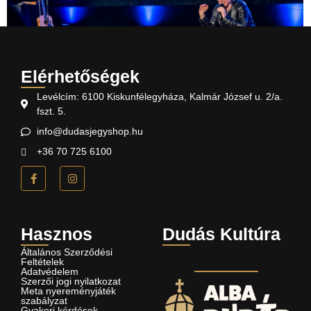
Elérhetőségek
Levélcím:
6100 Kiskunfélegyháza, Kalmár József u. 2/a.
fszt. 5.
info@dudasjegyshop.hu
+36 70 725 6100
Hasznos
Dudás Kultúra
Általános Szerződési
Feltételek
Adatvédelem
Szerzői jogi nyilatkozat
Meta nyereményjáték
szabályzat
Gyakori kérdések