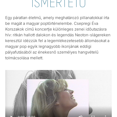
ISMERTETŐ
Egy páratlan életmű, amely meghatározó pillanatokkal írta
be magát a magyar poptörténelembe. Csepregi Éva
Korszakok című koncertje különleges zenei időutazásra
hív: ritkán hallott dalokon és legendás Neoton-slágereken
keresztül idézzük fel a legemlékezetesebb állomásokat a
magyar pop egyik legnagyobb ikonjának eddigi
pályafutásából az énekesnő személyes hangvételű
tolmácsolása mellett.