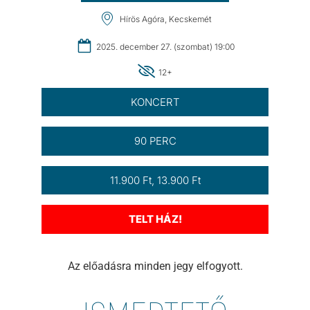
Hírös Agóra, Kecskemét
2025. december 27. (szombat) 19:00
12+
KONCERT
90 PERC
11.900 Ft, 13.900 Ft
TELT HÁZ!
Az előadásra minden jegy elfogyott.