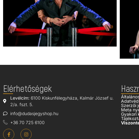
Elérhetőségek
Hasz
Általáno
Levélcím:
6100 Kiskunfélegyháza, Kalmár József u.
Adatvéd
2/a. fszt. 5.
Szerzői j
Meta ny
info@dudasjegyshop.hu
Gyakori 
Tájékozt
+36 70 725 6100
Viszonte