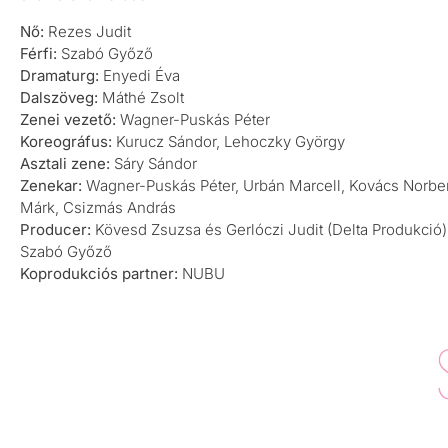
Nő:
Rezes Judit
Férfi:
Szabó Győző
Dramaturg:
Enyedi Éva
Dalszöveg:
Máthé Zsolt
Zenei vezető:
Wagner-Puskás Péter
Koreográfus:
Kurucz Sándor, Lehoczky György
Asztali zene:
Sáry Sándor
Zenekar:
Wagner-Puskás Péter, Urbán Marcell, Kovács Norber
Márk, Csizmás András
Producer:
Kövesd Zsuzsa és Gerlóczi Judit (Delta Produkció)
Szabó Győző
Koprodukciós partner:
NUBU