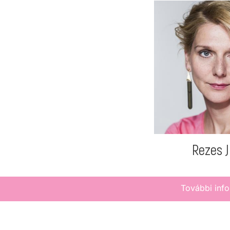
Rezes J
További info