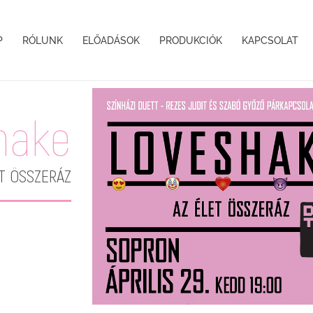
P
RÓLUNK
ELŐADÁSOK
PRODUKCIÓK
KAPCSOLAT
hake
T ÖSSZERÁZ