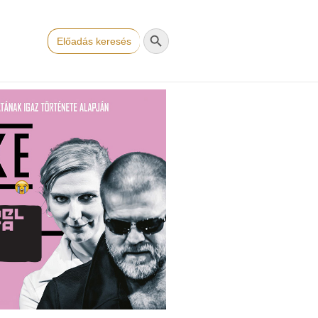
Search Button
Search
for: