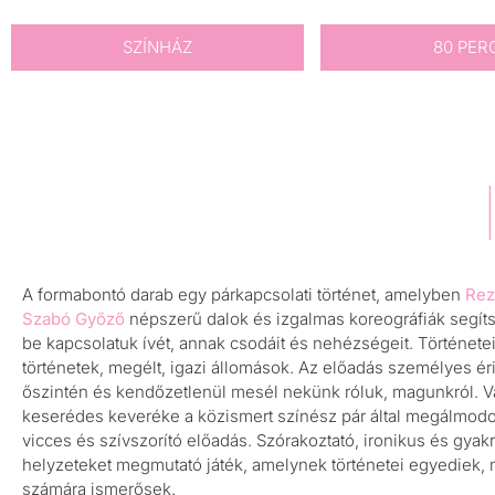
SZÍNHÁZ
80 PER
A formabontó darab egy párkapcsolati történet, amelyben
Rez
Szabó Győző
népszerű dalok és izgalmas koreográfiák segít
be kapcsolatuk ívét, annak csodáit és nehézségeit. Történetei
történetek, megélt, igazi állomások. Az előadás személyes éri
őszintén és kendőzetlenül mesél nekünk róluk, magunkról. Va
keserédes keveréke a közismert színész pár által megálmodo
vicces és szívszorító előadás. Szórakoztató, ironikus és gyak
helyzeteket megmutató játék, amelynek történetei egyediek,
számára ismerősek.