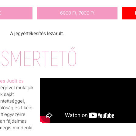
C
6000 Ft, 7000 Ft
A jegyértékesítés lezárult.
ISMERTETŐ
es Judit
és
ségével mutatják
k saját
ntettséggel,
lóság és fikció
tt egyszerre
ran fájdalmas
 mégis mindenki