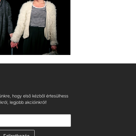
lünkre, hogy első kézből értesülhess
ról, legjobb akcióinkról!