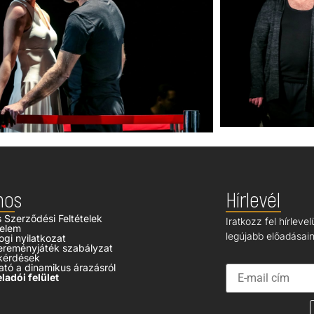
nos
Hírlevél
s Szerződési Feltételek
Iratkozz fel hírleve
elem
legújabb előadásaink
ogi nyilatkozat
ereményjáték szabályzat
kérdések
ató a dinamikus árazásról
ladói felület