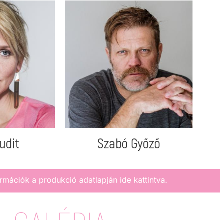
udit
Szabó Győző
rmációk a produkció adatlapján ide kattintva.