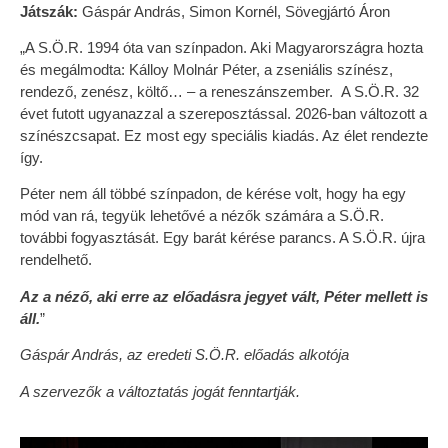
Játszák:
Gáspár András, Simon Kornél, Sövegjártó Áron
„A S.Ö.R. 1994 óta van színpadon. Aki Magyarországra hozta
és megálmodta: Kálloy Molnár Péter, a zseniális színész,
rendező, zenész, költő… – a reneszánszember. A S.Ö.R. 32
évet futott ugyanazzal a szereposztással. 2026-ban változott a
színészcsapat. Ez most egy speciális kiadás. Az élet rendezte
így.
Péter nem áll többé színpadon, de kérése volt, hogy ha egy
mód van rá, tegyük lehetővé a nézők számára a S.Ö.R.
további fogyasztását. Egy barát kérése parancs. A S.Ö.R. újra
rendelhető.
Az a néző, aki erre az előadásra jegyet vált, Péter mellett is
áll.
”
Gáspár András, az eredeti S.Ö.R. előadás alkotója
A szervezők a változtatás jogát fenntartják.