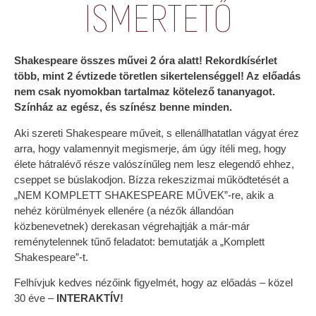
ISMERTETŐ
Shakespeare összes művei 2 óra alatt! Rekordkísérlet
több, mint 2 évtizede töretlen sikertelenséggel! Az előadás
nem csak nyomokban tartalmaz kötelező tananyagot.
Színház az egész, és színész benne minden.
Aki szereti Shakespeare műveit, s ellenállhatatlan vágyat érez
arra, hogy valamennyit megismerje, ám úgy ítéli meg, hogy
élete hátralévő része valószínűleg nem lesz elegendő ehhez,
cseppet se búslakodjon. Bízza rekeszizmai működtetését a
„NEM KOMPLETT SHAKESPEARE MŰVEK”-re, akik a
nehéz körülmények ellenére (a nézők állandóan
közbenevetnek) derekasan végrehajtják a már-már
reménytelennek tűnő feladatot: bemutatják a „Komplett
Shakespeare”-t.
Felhívjuk kedves nézőink figyelmét, hogy az előadás – közel
30 éve –
INTERAKTÍV!