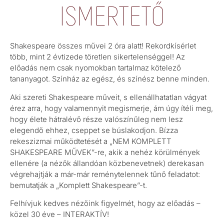
ISMERTETŐ
Shakespeare összes művei 2 óra alatt! Rekordkísérlet
több, mint 2 évtizede töretlen sikertelenséggel! Az
előadás nem csak nyomokban tartalmaz kötelező
tananyagot. Színház az egész, és színész benne minden.
Aki szereti Shakespeare műveit, s ellenállhatatlan vágyat
érez arra, hogy valamennyit megismerje, ám úgy ítéli meg,
hogy élete hátralévő része valószínűleg nem lesz
elegendő ehhez, cseppet se búslakodjon. Bízza
rekeszizmai működtetését a „NEM KOMPLETT
SHAKESPEARE MŰVEK”-re, akik a nehéz körülmények
ellenére (a nézők állandóan közbenevetnek) derekasan
végrehajtják a már-már reménytelennek tűnő feladatot:
bemutatják a „Komplett Shakespeare”-t.
Felhívjuk kedves nézőink figyelmét, hogy az előadás –
közel 30 éve – INTERAKTÍV!