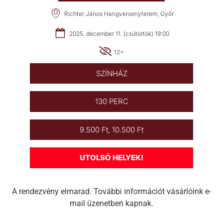
Richter János Hangversenyterem, Győr
2025. december 11. (csütörtök) 19:00
12+
SZÍNHÁZ
130 PERC
9.500 Ft, 10.500 Ft
UTOLSÓ HELYEK!
A rendezvény elmarad. További információt vásárlóink e-
mail üzenetben kapnak.