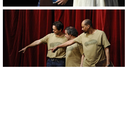
Elérhetőségek
Levélcím:
6100 Kiskunfélegyháza, Kalmár József u. 2/a.