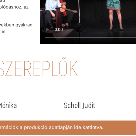
ati
solódáshoz, az
yekben gyakran
 is
SZEREPLŐK
Mónika
Schell Judit
rmációk a produkció adatlapján ide kattintva.