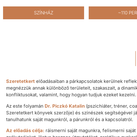
SZÍNHÁZ
~110 PE
Szeretetkert
előadásaiban a párkapcsolatok kerülnek reflek
megnézzük annak különböző területeit, szakaszait, a dinami
konfliktusokat, valamint, hogy hogyan tudjuk ezeket kezelni.
Az este folyamán
Dr.
Piczkó
Katalin
(pszichiáter, tréner, co
Szeretetkert könyvek szerzője) és színészek segítségével 
tanulhatunk saját magunkról, a párunkról és a kapcsolatról.
Az előadás célja:
ráismerni saját magunkra, felismerni saját 