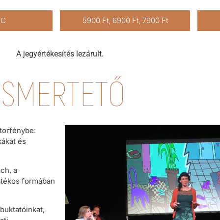
RC
5900 Ft, 6900 Ft, 7900 Ft
A jegyértékesítés lezárult.
ISMERTETŐ
torfénybe:
kákat és
ach, a
játékos formában
buktatóinkat,