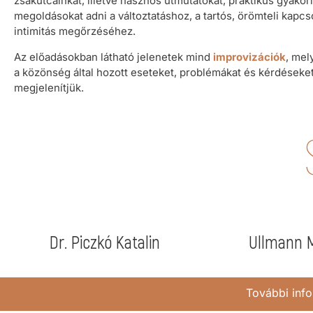
zsákutcáinkat, illetve hasznos útmutatókat, praktikus gyakorl
megoldásokat adni a változtatáshoz, a tartós, örömteli kapc
intimitás megőrzéséhez.
Az előadásokban látható jelenetek mind
improvizációk
, mel
a közönség által hozott eseteket, problémákat és kérdéseket
megjelenítjük.
Dr. Piczkó Katalin
Ullmann 
További info