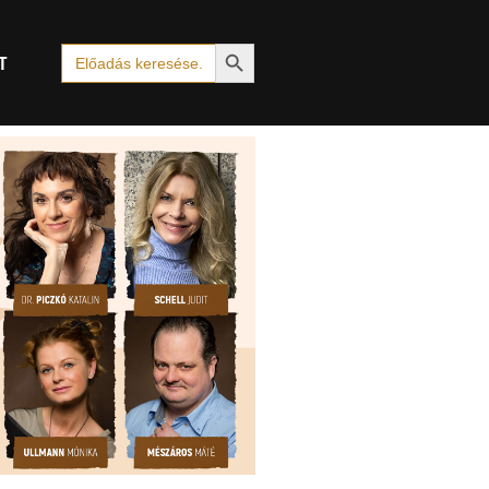
Search Button
Search
T
for: