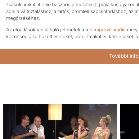
zsákutcáinkat, illetve hasznos útmutatókat, praktikus gyakorl
adni a változtatáshoz, a tartós, örömteli kapcsolódáshoz, az in
megőrzéséhez.
Az előadásokban látható jelenetek mind
improvizációk
, mely
közönség által hozott eseteket, problémákat és kérdéseket is
További info