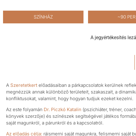
SZÍNHÁZ
~90 PE
A jegyértékesítés lezá
A
Szeretetkert
előadásaiban a párkapcsolatok kerülnek refle
megnézzük annak különböző területeit, szakaszait, a dinamik
konfliktusokat, valamint, hogy hogyan tudjuk ezeket kezelni.
Az este folyamán
Dr.
Piczkó
Katalin
(pszichiáter, tréner, coach
könyvek szerzője) és színészek segítségével játékos formáb
saját magunkról, a párunkról és a kapcsolatról.
Az előadás célja:
ráismerni saját magunkra, felismerni saját bu