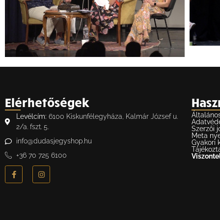
Elérhetőségek
Hasz
Általáno
Levélcím:
6100 Kiskunfélegyháza, Kalmár József u.
Adatvéd
2/a. fszt. 5.
Szerzői j
Meta nye
info@dudasjegyshop.hu
Gyakori 
Tájékozt
+36 70 725 6100
Viszontel