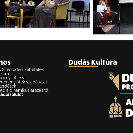
nos
Dudás Kultúra
s Szerződési Feltételek
elem
ogi nyilatkozat
reményjáték szabályzat
kérdések
ató a dinamikus árazásról
adói felület