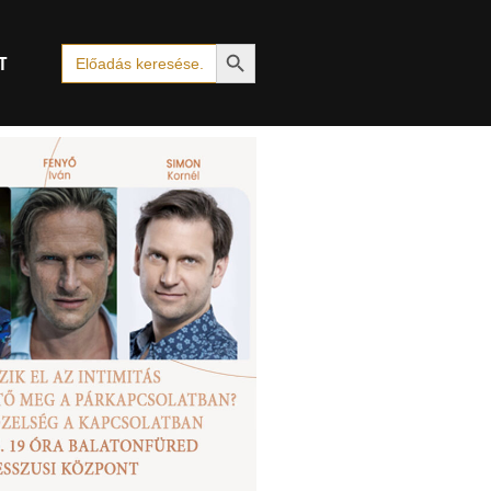
Search Button
Search
T
for: