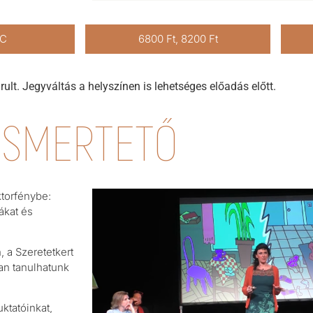
RC
6800 Ft, 8200 Ft
rult. Jegyváltás a helyszínen is lehetséges előadás előtt.
ISMERTETŐ
ktorfénybe:
ákat és
, a Szeretetkert
an tanulhatunk
ktatóinkat,