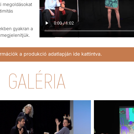
ati megoldásokat
timitás
ekben gyakran a
 megjelenítjük.
rmációk a produkció adatlapján ide kattintva.
GALÉRIA