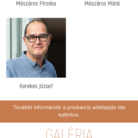
Mészáros Piroska
Mészáros Máté
Kerekes József
További információk a produkció adatlapján ide
kattintva.
GALÉRIA