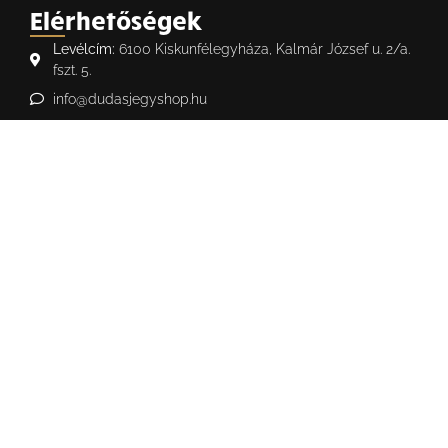
Elérhetőségek
Levélcím:
6100 Kiskunfélegyháza, Kalmár József u. 2/a.
fszt. 5.
info@dudasjegyshop.hu
+36 70 725 6100
Hasznos
Dudás Kultúra
Általános Szerződési
Feltételek
Adatvédelem
Szerzői jogi nyilatkozat
Meta nyereményjáték
szabályzat
Gyakori kérdések
Tájékoztató a dinamikus
árazásról
Viszonteladói felület