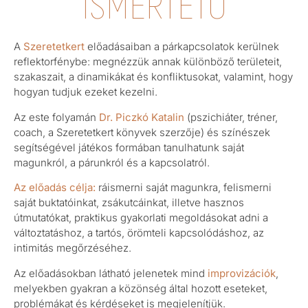
ISMERTETŐ
A
Szeretetkert
előadásaiban a párkapcsolatok kerülnek
reflektorfénybe: megnézzük annak különböző területeit,
szakaszait, a dinamikákat és konfliktusokat, valamint, hogy
hogyan tudjuk ezeket kezelni.
Az este folyamán
Dr.
Piczkó
Katalin
(pszichiáter, tréner,
coach, a Szeretetkert könyvek szerzője) és színészek
segítségével játékos formában tanulhatunk saját
magunkról, a párunkról és a kapcsolatról.
Az előadás célja:
ráismerni saját magunkra, felismerni
saját buktatóinkat, zsákutcáinkat, illetve hasznos
útmutatókat, praktikus gyakorlati megoldásokat adni a
változtatáshoz, a tartós, örömteli kapcsolódáshoz, az
intimitás megőrzéséhez.
Az előadásokban látható jelenetek mind
improvizációk
,
melyekben gyakran a közönség által hozott eseteket,
problémákat és kérdéseket is megjelenítjük.