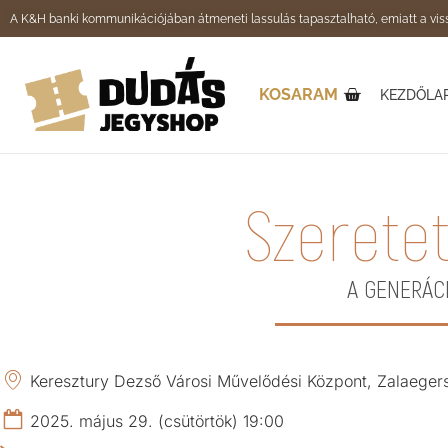
A K&H banki kommunikációjában átmeneti lassulás tapasztalható, emiatt a viss
KOSARAM
KEZDŐLA
Szeretet
A GENERÁC
Keresztury Dezső Városi Művelődési Központ, Zalaeger
2025. május 29. (csütörtök) 19:00