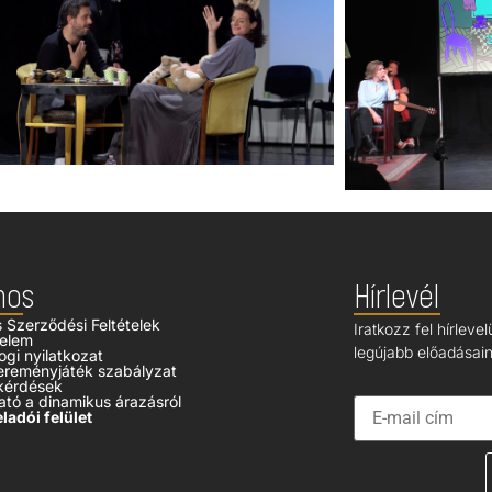
nos
Hírlevél
s Szerződési Feltételek
Iratkozz fel hírleve
elem
legújabb előadásaink
ogi nyilatkozat
ereményjáték szabályzat
kérdések
ató a dinamikus árazásról
ladói felület