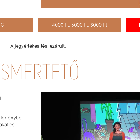
RC
4000 Ft, 5000 Ft, 6000 Ft
A jegyértékesítés lezárult.
ISMERTETŐ
i
ktorfénybe:
ákat és