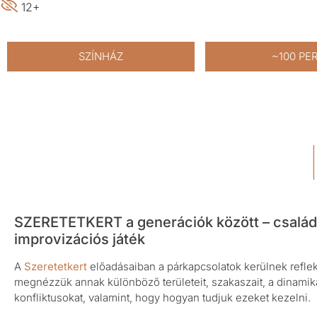
12+
SZÍNHÁZ
~100 PE
SZERETETKERT a generációk között – család
improvizációs játék
A
Szeretetkert
előadásaiban a párkapcsolatok kerülnek refle
megnézzük annak különböző területeit, szakaszait, a dinamik
konfliktusokat, valamint, hogy hogyan tudjuk ezeket kezelni.