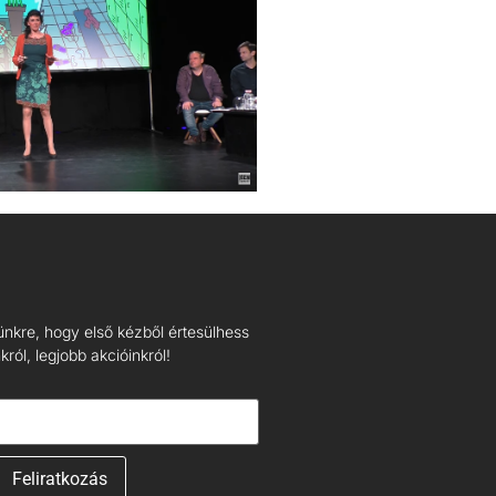
lünkre, hogy első kézből értesülhess
ról, legjobb akcióinkról!
Feliratkozás