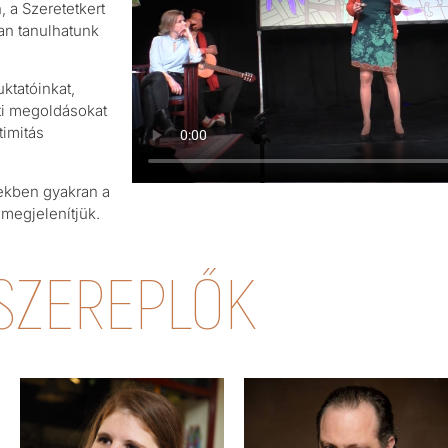
, a Szeretetkert
an tanulhatunk
ktatóinkat,
ati megoldásokat
timitás
ekben gyakran a
 megjelenítjük.
SZEREPLŐK