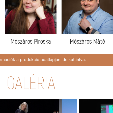
Mészáros Piroska
Mészáros Máté
rmációk a produkció adatlapján ide kattintva.
GALÉRIA