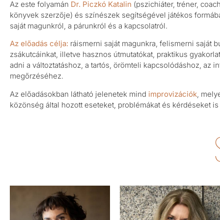
Az este folyamán
Dr.
Piczkó
Katalin
(pszichiáter, tréner, coach
könyvek szerzője) és színészek segítségével játékos formáb
saját magunkról, a párunkról és a kapcsolatról.
Az előadás célja:
ráismerni saját magunkra, felismerni saját bu
zsákutcáinkat, illetve hasznos útmutatókat, praktikus gyakorl
adni a változtatáshoz, a tartós, örömteli kapcsolódáshoz, az in
megőrzéséhez.
Az előadásokban látható jelenetek mind
improvizációk
, mely
közönség által hozott eseteket, problémákat és kérdéseket is