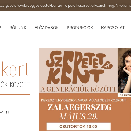
zaigazoló levelek egyes esetekben 20-30 perc késéssel érkeznek meg. A kelleme
P
RÓLUNK
ELŐADÁSOK
PRODUKCIÓK
KAPCSOLAT
kert
IÓK KÖZÖTT
szeg