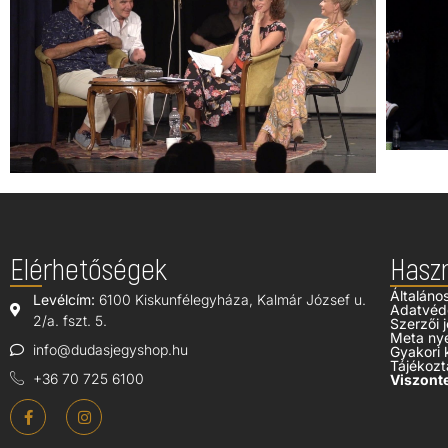
Elérhetőségek
Hasz
Általáno
Levélcím:
6100 Kiskunfélegyháza, Kalmár József u.
Adatvéd
2/a. fszt. 5.
Szerzői j
Meta ny
info@dudasjegyshop.hu
Gyakori 
Tájékozt
+36 70 725 6100
Viszonte