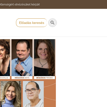
tlenségért elnézésüket kérjük!
Search Button
Search
for: