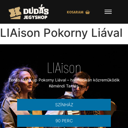
KOSARAM
LIAison Pokorny Liával
LIAison
Zenés stand up Pokorny Liával – harmonikán közreműködik
Kéméndi Tamás.
SZÍNHÁZ
90 PERC