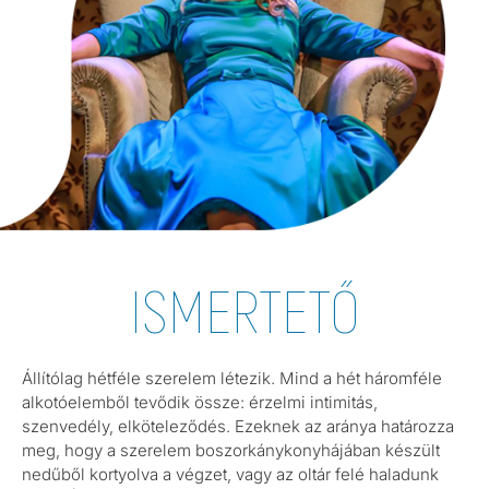
ISMERTETŐ
Állítólag hétféle szerelem létezik. Mind a hét háromféle
alkotóelemből tevődik össze: érzelmi intimitás,
szenvedély, elköteleződés. Ezeknek az aránya határozza
meg, hogy a szerelem boszorkánykonyhájában készült
nedűből kortyolva a végzet, vagy az oltár felé haladunk