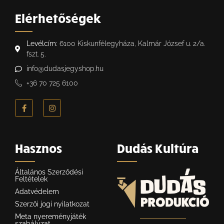
Elérhetőségek
Levélcím:
6100 Kiskunfélegyháza, Kalmár József u. 2/a.
fszt. 5.
info@dudasjegyshop.hu
+36 70 725 6100
Hasznos
Dudás Kultúra
Általános Szerződési
Feltételek
Adatvédelem
Szerzői jogi nyilatkozat
Meta nyereményjáték
szabályzat