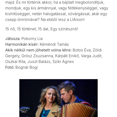
majd. És mi történik akkor, ha a bájitalt megbolondítjuk,
mondjuk, egy kis ármánnyal, vagy féltékenységgel, vagy
kishitűséggel, netán halogatással, sóvárgással, akár egy
csepp öniróniával? Na ebből lesz a LIAison!
15 nő, 15 történet, 15 dal, Egy színésznő!
Játssza:
Pokorny Lia
Harmonikán kísér:
Kéméndi Tamás
Akik nélkül nem jöhetett volna létre:
Botos Éva, Zöldi
Gergely, Grósz Zsuzsanna, Kárpáti Enikő, Varga Judit,
Oszkai Rita, Juszt Balázs, Sziki Ágnes
Fotó:
Bognár Bogi