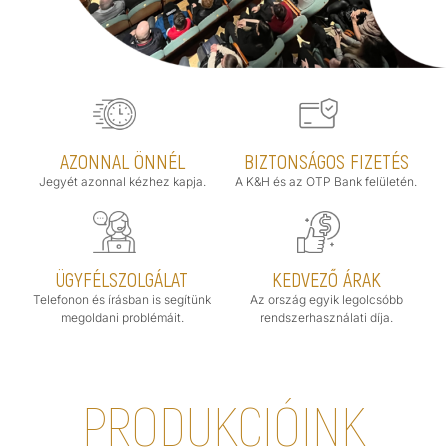
AZONNAL ÖNNÉL
BIZTONSÁGOS FIZETÉS
Jegyét azonnal kézhez kapja.
A K&H és az OTP Bank felületén.
ÜGYFÉLSZOLGÁLAT
KEDVEZŐ ÁRAK
Telefonon és írásban is segítünk
Az ország egyik legolcsóbb
megoldani problémáit.
rendszerhasználati díja.
PRODUKCIÓINK