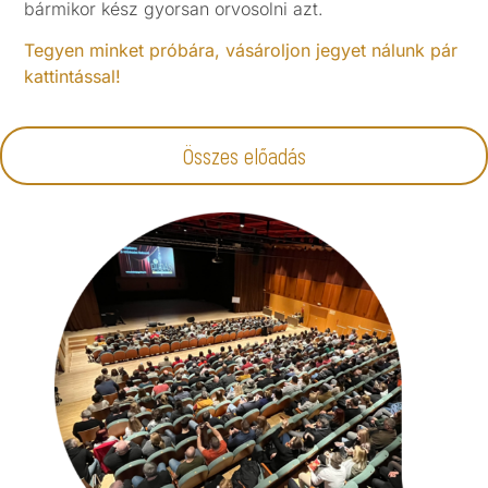
bármikor kész gyorsan orvosolni azt.
Tegyen minket próbára, vásároljon jegyet nálunk pár
kattintással!
Összes előadás