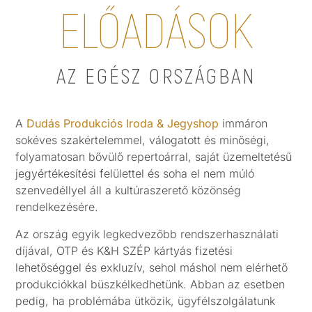
ELŐADÁSOK
AZ EGÉSZ ORSZÁGBAN
A
Dudás Produkciós Iroda & Jegyshop
immáron
sokéves szakértelemmel, válogatott és minőségi,
folyamatosan bővülő repertoárral, saját üzemeltetésű
jegyértékesítési felülettel és soha el nem múló
szenvedéllyel áll a kultúraszerető közönség
rendelkezésére.
Az ország egyik legkedvezőbb rendszerhasználati
díjával, OTP és K&H SZÉP kártyás fizetési
lehetőséggel és exkluzív, sehol máshol nem elérhető
produkciókkal büszkélkedhetünk. Abban az esetben
pedig, ha problémába ütközik, ügyfélszolgálatunk