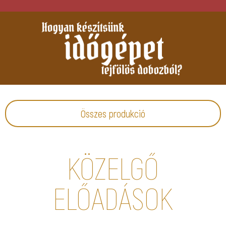
Összes produkció
KÖZELGŐ
ELŐADÁSOK